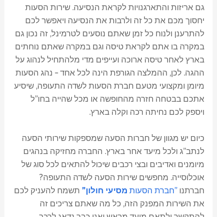
גם אריזות והתארגנויות לקראת הנסיעה. שירות הסעות
יחסוך מכם את כל זה ולרבות את הנסיעה ויאפשר לכם
להתרענן ולנוח כל זמן שאתם נוסעים לטרמינל, זה נכון גם
במקרה בו אתם לקראת טיסה וגם במקרה שאתם נוחתים
בארץ לאחר טיסה ארוכה ועייפים מדי מלהתחיל לנהוג על
ההגה. לכן, ההמלצה הגורפת הינה לכל אחד – נהג הסעות
מיומן ומקצועי מטעם חברת הסעות לשדה התעופה, שיסיע
אתכם בבטחה חזרה מהחופשה או מכל שהייה בחו"ל
ויספק לכם נחיתה רכה וקלה בארץ.
כיום יש מגוון של חברות הסעה שמספקות שירותי הסעה
לנתב"ג ולכל מיעד אחר בארץ. החברה מחזיקה בנהגים
מיומנים ואדיבים ובצי רכבים שיכול להתאים לכל סוג של
אוכלוסייה. מחפשים שירות הסעה לשדה התעופה?
חברתנו
"חברת הסעות
מסיעי חולון"
תשמח להעניק לכם
את השירות המפנק הזה, כל מה שאתם צריכים זה
להתקשר ולתאם מועד מראש ואנו כבר נדאג לרכב