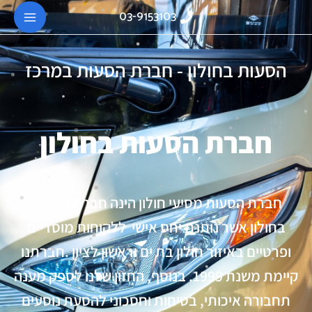
03-9153103
הסעות בחולון - חברת הסעות במרכז
חברת הסעות בחולון
חברת הסעות מסיעי חולון הינה חברת הסעות
בחולון אשר נותנת יחס אישי ללקוחות מוסדיים
ופרטיים באיזור חולון בת ים וראשון לציון .חברתנו
קיימת משנת 1999. בנוסף, החזון שלנו לספק מענה
תחבורה איכותי, בטיחות וחסכוני להסעת נוסעים