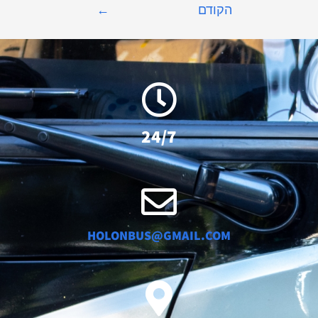
הקודם
←
24/7
HOLONBUS@GMAIL.COM